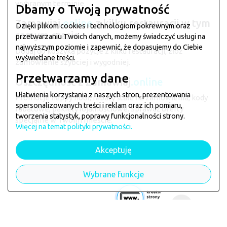
wybranym terminie.
Dbamy o Twoją prywatność
Zamawiaj
.online
z kilku restauracji w tym
Dzięki plikom cookies i technologiom pokrewnym oraz
samym czasie
przetwarzaniu Twoich danych, możemy świadczyć usługi na
najwyższym poziomie i zapewnić, że dopasujemy do Ciebie
Dodaj do koszyka pozycje z kilku restauracji, złóż
wyświetlane treści.
zamówienie szybciej i wygodniej.
Przetwarzamy dane
Oszczędność z Zamawiaj
.online
Ułatwienia korzystania z naszych stron, prezentowania
Promocje happy hour, rabaty stałe na zamówienia, kody
spersonalizowanych treści i reklam oraz ich pomiaru,
rabatowe, pakiety lojalnościowe. Sprawdź oferty
tworzenia statystyk, poprawy funkcjonalności strony.
specjalne w Twoim mieście.
Więcej na temat polityki prywatności.
Akceptuję
Wybrane funkcje