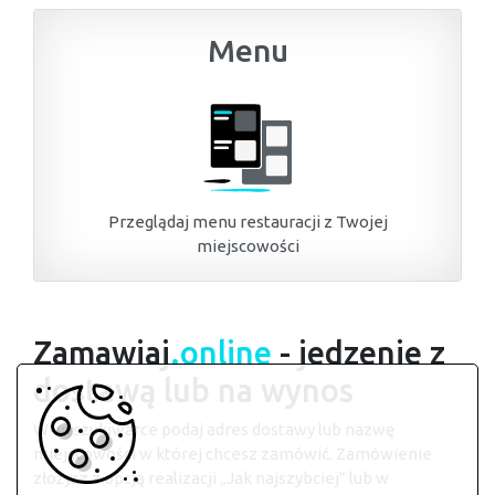
Menu
Przeglądaj menu restauracji z Twojej
miejscowości
Zamawiaj
.online
- jedzenie z
dostawą lub na wynos
W wyszukiwarce podaj adres dostawy lub nazwę
miejscowości w której chcesz zamówić. Zamówienie
złożysz z opcją realizacji „Jak najszybciej” lub w