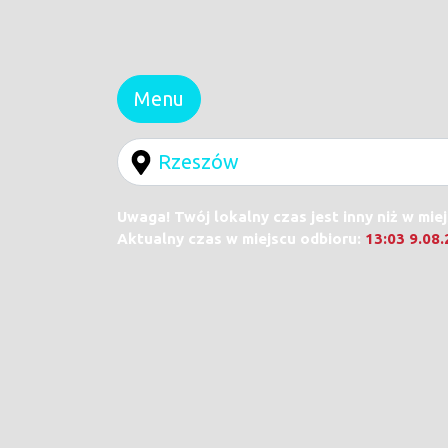
Menu
Uwaga! Twój lokalny czas jest inny niż w mie
Aktualny czas w miejscu odbioru:
13:03 9.08