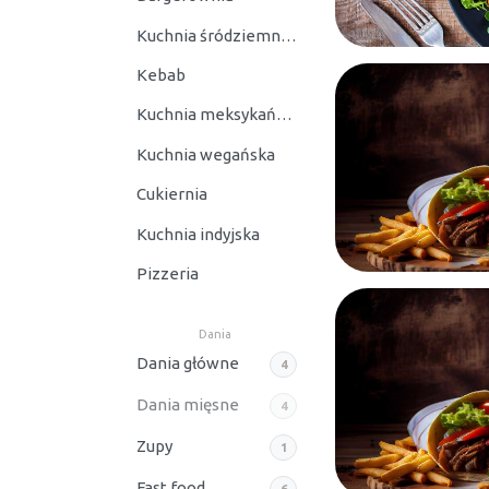
Kuchnia śródziemnomorska
Kebab
Kuchnia meksykańska
Kuchnia wegańska
Cukiernia
Kuchnia indyjska
Pizzeria
Dania
Dania główne
4
Dania mięsne
4
Zupy
1
Fast food