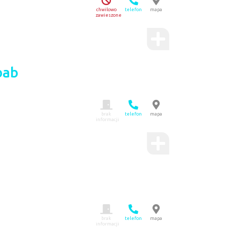
chwilowo
telefon
mapa
zawieszone
bab
brak
telefon
mapa
informacji
brak
telefon
mapa
informacji