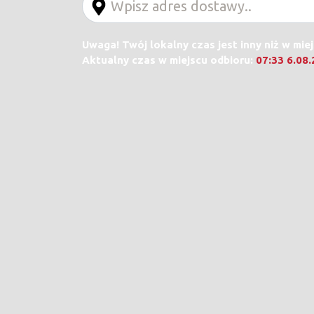
Uwaga! Twój lokalny czas jest inny niż w mie
Aktualny czas w miejscu odbioru:
07:33 6.08