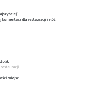
jszybciej".
j komentarz dla restauracji i złóż
tolik.
estauracji.
ości miejsc.
ci