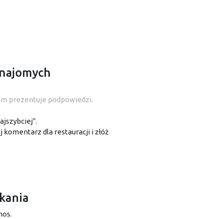
znajomych
em prezentuje podpowiedzi.
jszybciej".
j komentarz dla restauracji i złóż
kania
nos.