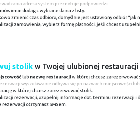
owadzania adresu system prezentuje podpowiedzi.
mówienie dodając wybrane dania z listy.
wo zmienić czas odbioru, domyślnie jest ustawiony odbiór "jak na
alizacji zamówienia, wybierz formę płatności, jeśli chcesz uzupełni
uj stolik
w Twojej ulubionej restauracji
ejscowość
lub
nazwę restauracji
w której chcesz zarezerwować s
ezerwacji wyszukiwanie odbywa się po nazwach miejscowości lub r
rację w której chcesz zarezerwować stolik.
lizacji rezerwacji, uzupełnij informacje dot. terminu rezerwacji i il
 rezerwacji otrzymasz SMSem.
daj menu
restauracji z Twojej miejscowoś