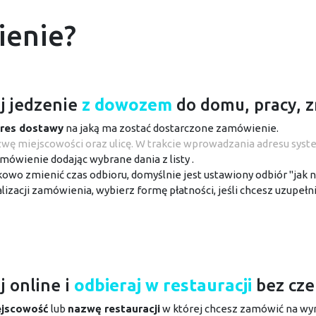
ienie?
j jedzenie
z dowozem
do domu, pracy, 
res dostawy
na jaką ma zostać dostarczone zamówienie.
ę miejscowości oraz ulicę. W trakcie wprowadzania adresu syst
ówienie dodając wybrane dania z listy .
wo zmienić czas odbioru, domyślnie jest ustawiony odbiór "jak na
alizacji zamówienia, wybierz formę płatności, jeśli chcesz uzupełni
 online i
odbieraj w restauracji
bez cze
ejscowość
lub
nazwę restauracji
w której chcesz zamówić na wy