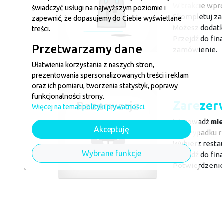
W trakcie wpr
świadczyć usługi na najwyższym poziomie i
Skompletuj za
zapewnić, że dopasujemy do Ciebie wyświetlane
Możesz dodatko
treści.
Przejdź do fin
Przetwarzamy dane
zamówienie.
Ułatwienia korzystania z naszych stron,
prezentowania spersonalizowanych treści i reklam
oraz ich pomiaru, tworzenia statystyk, poprawy
funkcjonalności strony.
Zarezerw
Rezerwacja
Więcej na temat polityki prywatności.
Wprowadź
mi
Akceptuję
W przypadku r
Wybierz restau
Wybrane funkcje
Przejdź do fina
Potwierdzenie
Przeglą
Menu