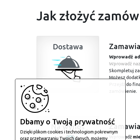
Jak złożyć zamów
Zamawia
Dostawa
Wprowadź ad
Wprowadź nazw
Skompletuj zam
Możesz dodatko
Przejdź do fin
zamówienie.
Dbamy o Twoją prywatność
Zamawiaj
Na wynos
Dzięki plikom cookies i technologiom pokrewnym
Wprowadź
mi
oraz przetwarzaniu Twoich danych, możemy