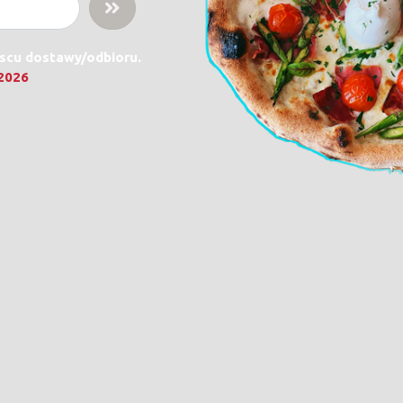
jscu dostawy/odbioru.
.2026