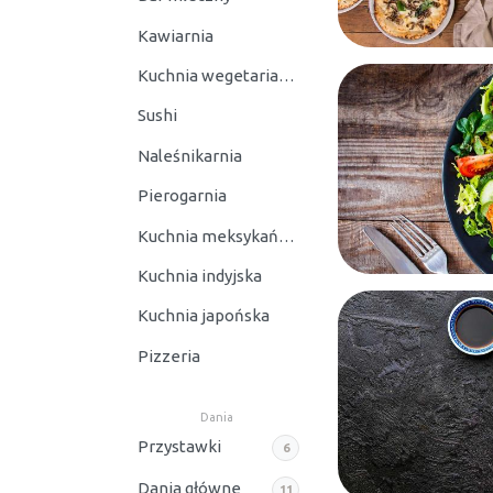
Kawiarnia
Kuchnia wegetariańska
Sushi
Naleśnikarnia
Pierogarnia
Kuchnia meksykańska
Kuchnia indyjska
Kuchnia japońska
Pizzeria
Dania
Przystawki
6
Dania główne
11