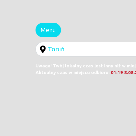
Menu
Uwaga! Twój lokalny czas jest inny niż w mie
Aktualny czas w miejscu odbioru:
01:19 8.08