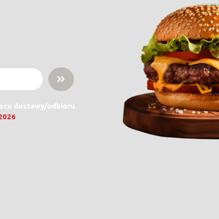
jscu dostawy/odbioru.
.2026