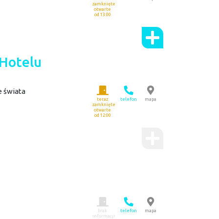
zamknięte
otwarte
od 13:00
 Hotelu
 świata
teraz
telefon
mapa
zamknięte
otwarte
od 12:00
brak
telefon
mapa
informacji