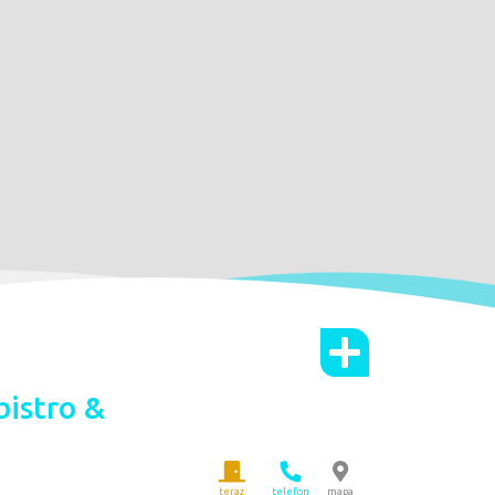
istro &
teraz
telefon
mapa