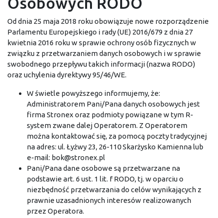
Osobowych RODO
Od dnia 25 maja 2018 roku obowiązuje nowe rozporządzenie
Parlamentu Europejskiego i rady (UE) 2016/679 z dnia 27
kwietnia 2016 roku w sprawie ochrony osób fizycznych w
związku z przetwarzaniem danych osobowych i w sprawie
swobodnego przepływu takich informacji (nazwa RODO)
oraz uchylenia dyrektywy 95/46/WE.
W świetle powyższego informujemy, że:
Administratorem Pani/Pana danych osobowych jest
firma
Stronex
oraz podmioty powiązane w tym R-
system zwane dalej Operatorem. Z Operatorem
można kontaktować się, za pomocą poczty tradycyjnej
na adres: ul. Łyżwy 23, 26-110 Skarżysko Kamienna lub
e-mail:
bok@stronex.pl
Pani/Pana dane osobowe są przetwarzane na
podstawie art. 6 ust. 1 lit. f RODO, tj. w oparciu o
niezbędność przetwarzania do celów wynikających z
prawnie uzasadnionych interesów realizowanych
przez Operatora.