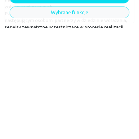
zobowiązań prawnych.
Wybrane funkcje
Państwa dane osobowe mogą być udostępnianie
następującym osobom: partnerzy w dziedzinie wdrażania,
serwisy zewnętrzne uczestniczące w procesie realizacji
zamówienia, platformy reklamowe (np. Google lub
Facebook).
Czas przechowywania Państwa danych
osobowych
Operator przechowuje Państwa dane nie dłużej niż jest
to konieczne do celów, dla których zbierane były
Państwa dane osobowe.
Większość Państwa danych osobowych zostanie
usunięta po upływie 2 lat od momentu złożenia przez
Państwa zamówienia.
Będziemy przechowywać Państwa dane osobowe
przez dłuższy czas, jeśli jest to wymagane w myśl
przepisów prawa.
Dwuletni termin stosujemy do celów
administracyjnych oraz aby mieć możliwość radzenia