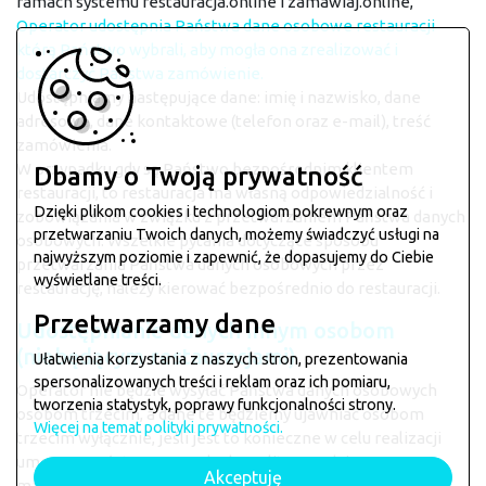
ramach systemu restauracja.online i zamawiaj.online,
Operator udostępnia Państwa dane osobowe restauracji
którą Państwo wybrali, aby mogła ona zrealizować i
dostarczyć Państwa zamówienie.
Udostępniamy następujące dane: imię i nazwisko, dane
adresowe, dane kontaktowe (telefon oraz e-mail), treść
zamówienia.
W przypadku gdy są Państwo bezpośrednim klientem
Dbamy o Twoją prywatność
restauracji, to restauracja ma własną odpowiedzialność i
Dzięki plikom cookies i technologiom pokrewnym oraz
zobowiązania w związku z przetwarzaniem Państwa danych
przetwarzaniu Twoich danych, możemy świadczyć usługi na
osobowych.
Wszelkie pytania dotyczące sposobu
najwyższym poziomie i zapewnić, że dopasujemy do Ciebie
przetwarzania Państwa danych osobowych przez
wyświetlane treści.
restaurację, należy kierować bezpośrednio do restauracji.
Przetwarzamy dane
Udostępnianie danych innym osobom
(niebędącym restauracjami)
Ułatwienia korzystania z naszych stron, prezentowania
spersonalizowanych treści i reklam oraz ich pomiaru,
Operator nie będzie wysyłać Państwa danych osobowych
tworzenia statystyk, poprawy funkcjonalności strony.
osobom trzecim, a dane te będziemy ujawniać osobom
Więcej na temat polityki prywatności.
trzecim wyłącznie, jeśli jest to konieczne w celu realizacji
umowy z Państwem, w celach analitycznych i
Akceptuję
marketingowych lub w związku z przestrzeganiem