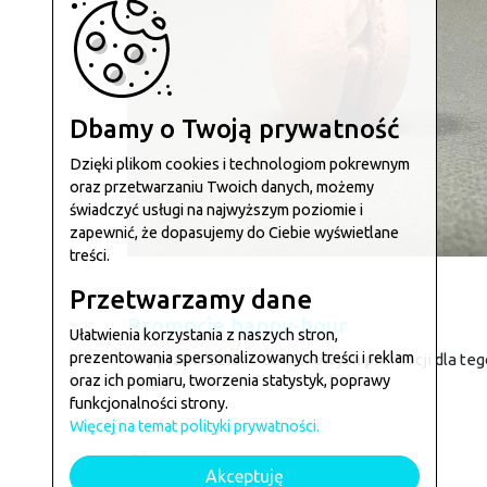
Dbamy o Twoją prywatność
Dzięki plikom cookies i technologiom pokrewnym
oraz przetwarzaniu Twoich danych, możemy
świadczyć usługi na najwyższym poziomie i
zapewnić, że dopasujemy do Ciebie wyświetlane
treści.
Przetwarzamy dane
Promocje happy-hour
Ułatwienia korzystania z naszych stron,
prezentowania spersonalizowanych treści i reklam
Nie przewidziano dodatkowych promocji dla teg
oraz ich pomiaru, tworzenia statystyk, poprawy
dania.
funkcjonalności strony.
Więcej na temat polityki prywatności.
Alergeny
Akceptuję