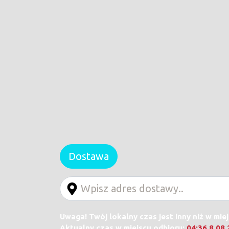
Dostawa
Uwaga! Twój lokalny czas jest inny niż w mie
Aktualny czas w miejscu odbioru:
04:36 8.08