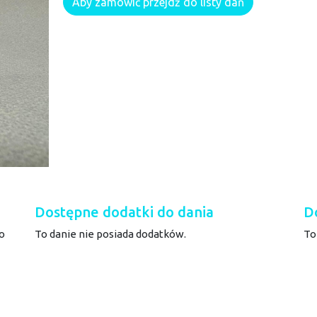
Aby zamówić przejdź do listy dań
Dostępne dodatki do dania
D
o
To danie nie posiada dodatków.
To