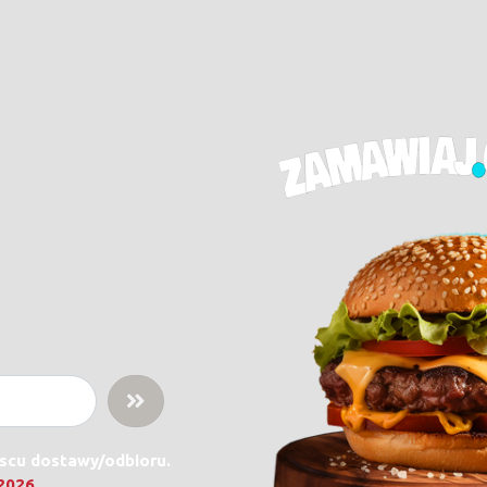
jscu dostawy/odbioru.
.2026