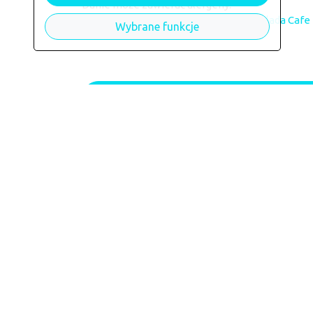
Danie może zawierać alergeny: --
Danie dostępne w restauracji:
Czekolada Cafe
Wybrane funkcje
Powrót do restauracji Czekolad
Kontakt
Jak zamawiać?
Uwagi i sugestie
Kontakt