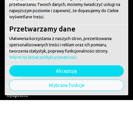
restauracja
.online
przetwarzaniu Twoich danych, możemy świadczyć usługi na
najwyższym poziomie i zapewnić, że dopasujemy do Ciebie
wyświetlane treści.
Miejscowości
Przetwarzamy dane
Warszawa
Ułatwienia korzystania z naszych stron, prezentowania
Kraków
spersonalizowanych treści i reklam oraz ich pomiaru,
Wrocław
tworzenia statystyk, poprawy funkcjonalności strony.
Więcej na temat polityki prywatności.
Poznań
Gdańsk
Akceptuję
Gdynia
Wybrane funkcje
Łódź
Bydgoszcz
Toruń
Szczecin
Katowice
Gliwice