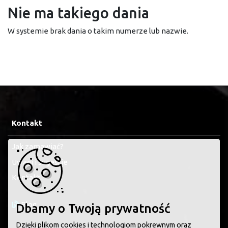
Nie ma takiego dania
W systemie brak dania o takim numerze lub nazwie.
Kontakt
Jak zamawiać?
Uwagi i sugestie
Kontakt
Blog
Dbamy o Twoją prywatność
Dzięki plikom cookies i technologiom pokrewnym oraz