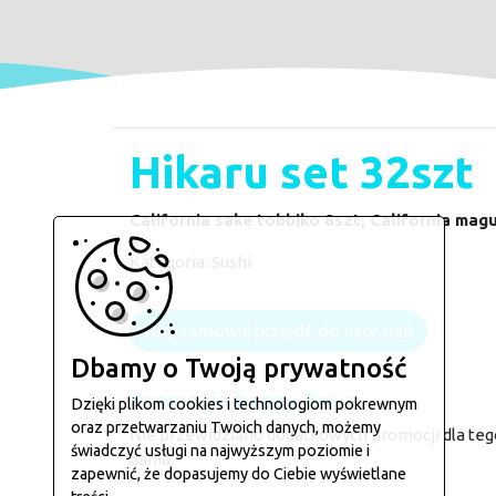
Hikaru set 32szt
California sake tobbiko 8szt, California mag
Kategoria:
Sushi
Aby zamówić przejdź do listy dań
Dbamy o Twoją prywatność
Promocje happy-hour
Dzięki plikom cookies i technologiom pokrewnym
oraz przetwarzaniu Twoich danych, możemy
Nie przewidziano dodatkowych promocji dla teg
świadczyć usługi na najwyższym poziomie i
dania.
zapewnić, że dopasujemy do Ciebie wyświetlane