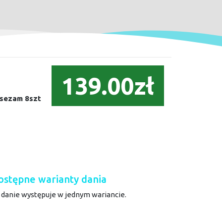
139.00zł
i sezam 8szt
ostępne warianty dania
 danie występuje w jednym wariancie.