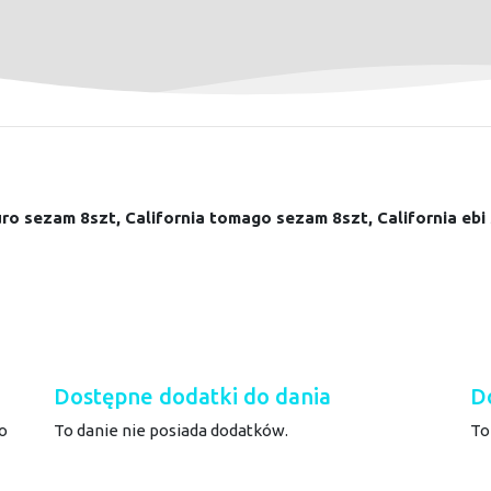
uro sezam 8szt, California tomago sezam 8szt, California eb
Dostępne dodatki do dania
D
o
To danie nie posiada dodatków.
To