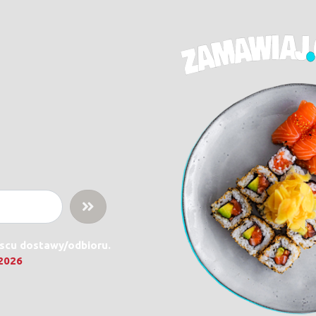
jscu dostawy/odbioru.
.2026