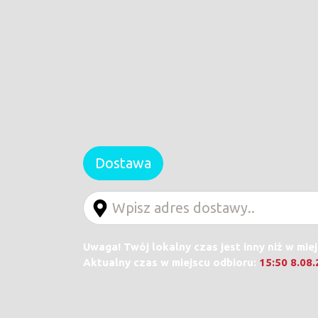
Dostawa
Uwaga! Twój lokalny czas jest inny niż w mie
Aktualny czas w miejscu odbioru:
15:50 8.08