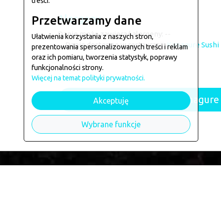
treści.
Alergeny
Przetwarzamy dane
Danie może zawierać alergeny: --
Ułatwienia korzystania z naszych stron,
Danie dostępne w restauracji:
Kimagure Sushi
prezentowania spersonalizowanych treści i reklam
oraz ich pomiaru, tworzenia statystyk, poprawy
funkcjonalności strony.
Więcej na temat polityki prywatności.
Powrót do restauracji Kimagure 
Akceptuję
Wybrane funkcje
Kontakt
Jak zamawiać?