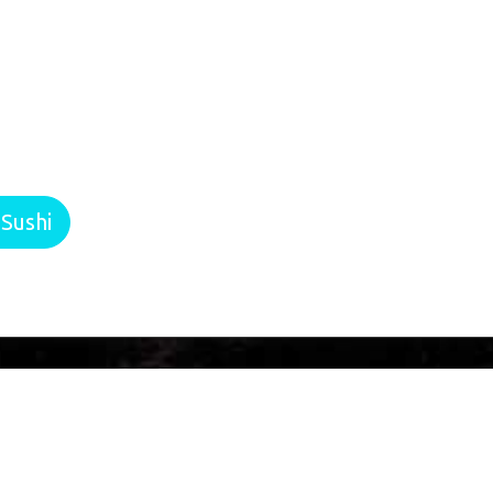
Sushi
Miejscowości
R
Warszawa
Kielce
R