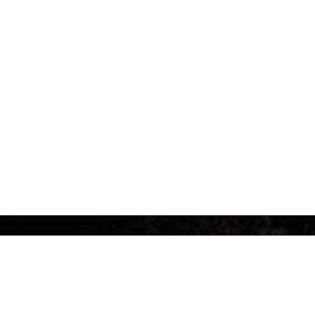
egulamin
Informacje
egulamin
Dla klientów