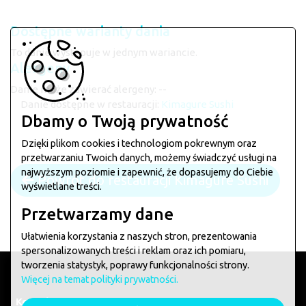
Dostępne warianty dania
To danie występuje w jednym wariancie.
Alergeny
Danie może zawierać alergeny: --
Danie dostępne w restauracji:
Kimagure Sushi
Dbamy o Twoją prywatność
Dzięki plikom cookies i technologiom pokrewnym oraz
przetwarzaniu Twoich danych, możemy świadczyć usługi na
najwyższym poziomie i zapewnić, że dopasujemy do Ciebie
Powrót do restauracji Kimagure Sushi
wyświetlane treści.
Przetwarzamy dane
Ułatwienia korzystania z naszych stron, prezentowania
spersonalizowanych treści i reklam oraz ich pomiaru,
tworzenia statystyk, poprawy funkcjonalności strony.
Więcej na temat polityki prywatności.
Kontakt