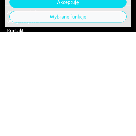
Akceptuję
Jak zamawiać?
Wybrane funkcje
Uwagi i sugestie
Kontakt
Blog
restauracja
.online
Miejscowości
Warszawa
Kraków
Wrocław
Poznań
Gdańsk