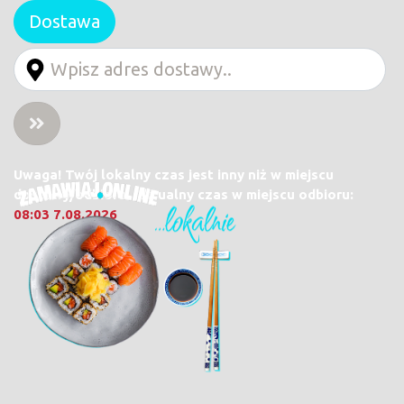
Dostawa
Uwaga! Twój lokalny czas jest inny niż w miejscu
dostawy/odbioru. Aktualny czas w miejscu odbioru:
08:03 7.08.2026