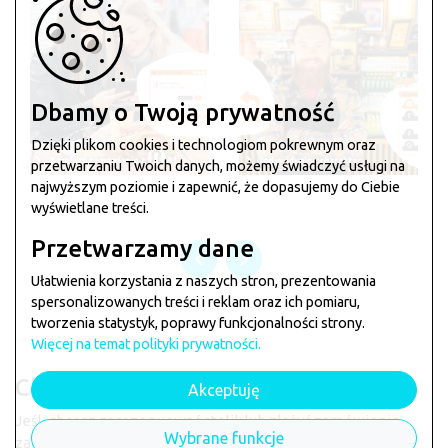
Dbamy o Twoją prywatność
Dzięki plikom cookies i technologiom pokrewnym oraz
przetwarzaniu Twoich danych, możemy świadczyć usługi na
najwyższym poziomie i zapewnić, że dopasujemy do Ciebie
wyświetlane treści.
Przetwarzamy dane
Ułatwienia korzystania z naszych stron, prezentowania
spersonalizowanych treści i reklam oraz ich pomiaru,
tworzenia statystyk, poprawy funkcjonalności strony.
Więcej na temat polityki prywatności.
Chcesz zamówić w
Pizzeria Mario
?
Akceptuję
Jeśli chcesz zarezerwować stolik lub złożyć zamówienie
Wybrane funkcje
zagłosuj klikając na łapkę poniżej