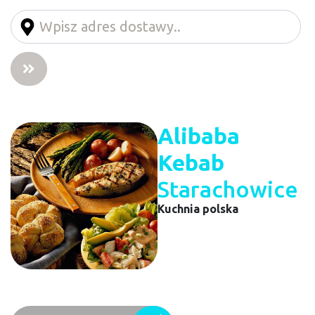
Alibaba
Kebab
Starachowice
Kuchnia polska