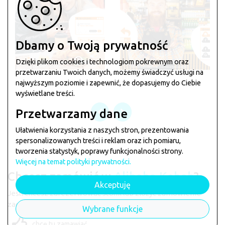
Dbamy o Twoją prywatność
Dzięki plikom cookies i technologiom pokrewnym oraz
przetwarzaniu Twoich danych, możemy świadczyć usługi na
najwyższym poziomie i zapewnić, że dopasujemy do Ciebie
wyświetlane treści.
Przetwarzamy dane
Ułatwienia korzystania z naszych stron, prezentowania
spersonalizowanych treści i reklam oraz ich pomiaru,
tworzenia statystyk, poprawy funkcjonalności strony.
Więcej na temat polityki prywatności.
Chcesz zamówić w
Alibaba Kebab
?
Akceptuję
Jeśli chcesz zarezerwować stolik lub złożyć zamówienie
zagłosuj klikając na łapkę poniżej
Wybrane funkcje
chcę tu zamawiać