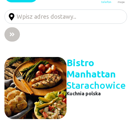
telefon
mapa
Bistro
Manhattan
Starachowice
Kuchnia polska