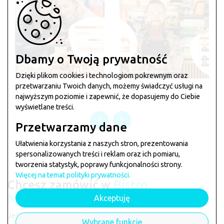
Dbamy o Twoją prywatność
Dzięki plikom cookies i technologiom pokrewnym oraz
przetwarzaniu Twoich danych, możemy świadczyć usługi na
najwyższym poziomie i zapewnić, że dopasujemy do Ciebie
wyświetlane treści.
Przetwarzamy dane
Ułatwienia korzystania z naszych stron, prezentowania
spersonalizowanych treści i reklam oraz ich pomiaru,
tworzenia statystyk, poprawy funkcjonalności strony.
Więcej na temat polityki prywatności.
Chcesz zamówić w
Bistro
Manhattan
?
Akceptuję
Jeśli chcesz zarezerwować stolik lub złożyć zamówienie
Wybrane funkcje