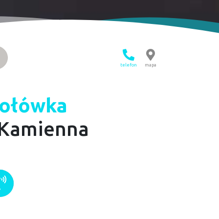
telefon
mapa
połówka
-Kamienna