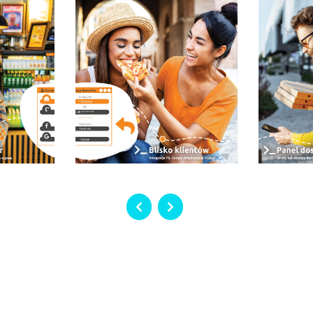
połówka
?