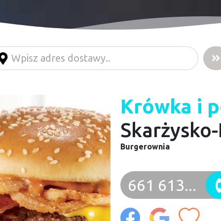
Krówka i 
Skarżysko
Burgerownia
661 613...