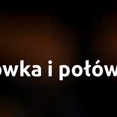
ówka i połó