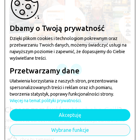
Dbamy o Twoją prywatność
Dzięki plikom cookies i technologiom pokrewnym oraz
przetwarzaniu Twoich danych, możemy świadczyć usługi na
najwyższym poziomie i zapewnić, że dopasujemy do Ciebie
wyświetlane treści.
Przetwarzamy dane
Ułatwienia korzystania z naszych stron, prezentowania
spersonalizowanych treści i reklam oraz ich pomiaru,
tworzenia statystyk, poprawy funkcjonalności strony.
Więcej na temat polityki prywatności.
Chcesz zamówić w
Marhaba Grill
?
Akceptuję
Jeśli chcesz zarezerwować stolik lub złożyć zamówienie
zagłosuj klikając na łapkę poniżej
Wybrane funkcje
chcę tu zamawiać