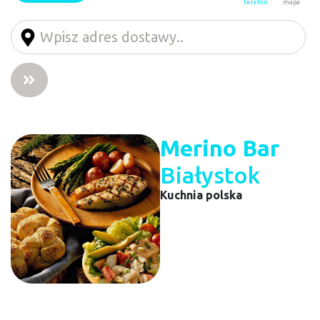
telefon
mapa
Merino Bar
Białystok
Kuchnia polska