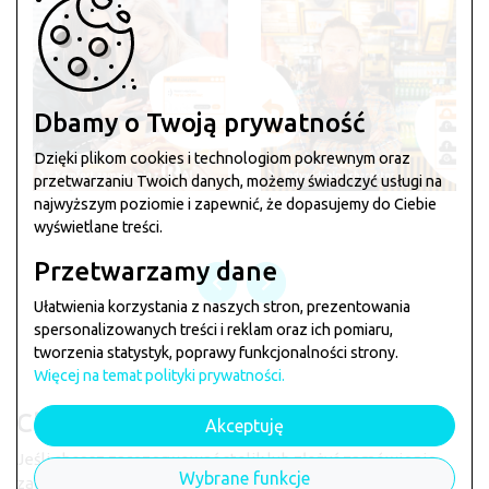
Dbamy o Twoją prywatność
Dzięki plikom cookies i technologiom pokrewnym oraz
przetwarzaniu Twoich danych, możemy świadczyć usługi na
najwyższym poziomie i zapewnić, że dopasujemy do Ciebie
wyświetlane treści.
Przetwarzamy dane
Ułatwienia korzystania z naszych stron, prezentowania
spersonalizowanych treści i reklam oraz ich pomiaru,
tworzenia statystyk, poprawy funkcjonalności strony.
Więcej na temat polityki prywatności.
Chcesz zamówić w
Merino Bar
?
Akceptuję
Jeśli chcesz zarezerwować stolik lub złożyć zamówienie
Wybrane funkcje
zagłosuj klikając na łapkę poniżej