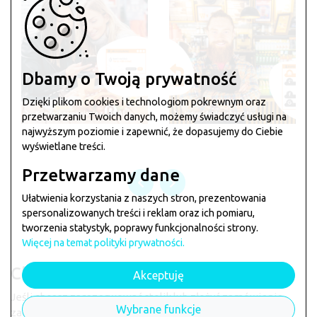
Dbamy o Twoją prywatność
Dzięki plikom cookies i technologiom pokrewnym oraz
przetwarzaniu Twoich danych, możemy świadczyć usługi na
najwyższym poziomie i zapewnić, że dopasujemy do Ciebie
wyświetlane treści.
Przetwarzamy dane
Ułatwienia korzystania z naszych stron, prezentowania
spersonalizowanych treści i reklam oraz ich pomiaru,
tworzenia statystyk, poprawy funkcjonalności strony.
Więcej na temat polityki prywatności.
Chcesz zamówić w
Pasta La Vista
?
Akceptuję
Jeśli chcesz zarezerwować stolik lub złożyć zamówienie
Wybrane funkcje
zagłosuj klikając na łapkę poniżej