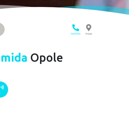
telefon
mapa
amida
Opole