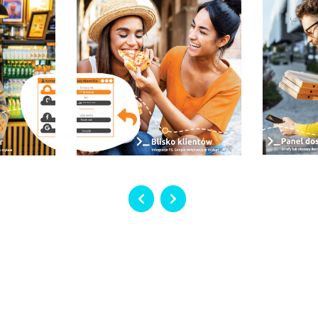
amida
?
ówienie zagłosuj klikając na