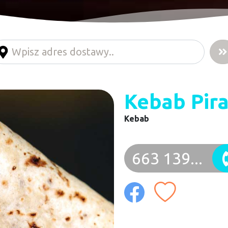
Kebab Pir
Kebab
663 139...