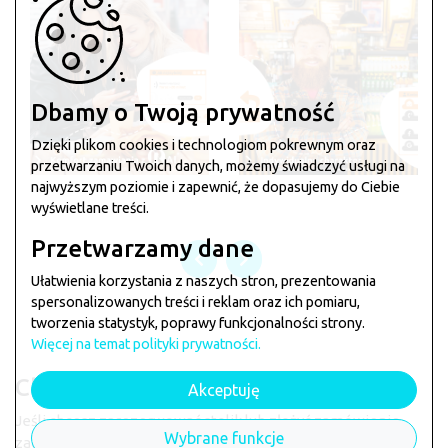
Dbamy o Twoją prywatność
Dzięki plikom cookies i technologiom pokrewnym oraz
przetwarzaniu Twoich danych, możemy świadczyć usługi na
najwyższym poziomie i zapewnić, że dopasujemy do Ciebie
wyświetlane treści.
Przetwarzamy dane
Ułatwienia korzystania z naszych stron, prezentowania
spersonalizowanych treści i reklam oraz ich pomiaru,
tworzenia statystyk, poprawy funkcjonalności strony.
Więcej na temat polityki prywatności.
Chcesz zamówić w
Pitagoras
?
Akceptuję
Jeśli chcesz zarezerwować stolik lub złożyć zamówienie
Wybrane funkcje
zagłosuj klikając na łapkę poniżej