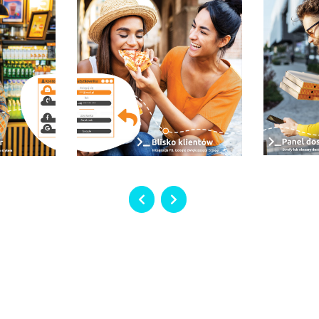
cja
?
ówienie zagłosuj klikając na