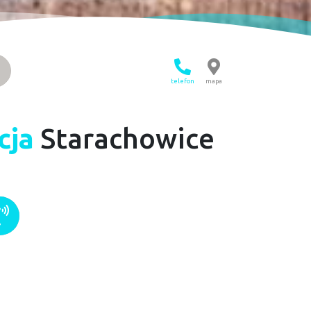
telefon
mapa
cja
Starachowice