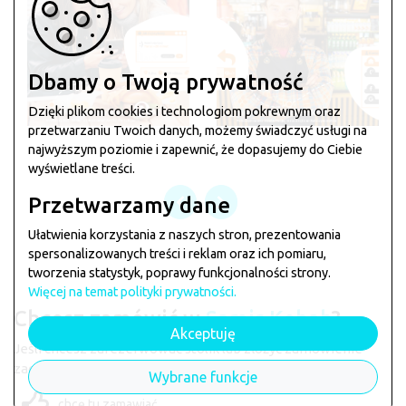
Dbamy o Twoją prywatność
Dzięki plikom cookies i technologiom pokrewnym oraz
przetwarzaniu Twoich danych, możemy świadczyć usługi na
najwyższym poziomie i zapewnić, że dopasujemy do Ciebie
wyświetlane treści.
Przetwarzamy dane
Ułatwienia korzystania z naszych stron, prezentowania
spersonalizowanych treści i reklam oraz ich pomiaru,
tworzenia statystyk, poprawy funkcjonalności strony.
Więcej na temat polityki prywatności.
Chcesz zamówić w
Samir Kebab
?
Akceptuję
Jeśli chcesz zarezerwować stolik lub złożyć zamówienie
zagłosuj klikając na łapkę poniżej
Wybrane funkcje
chcę tu zamawiać