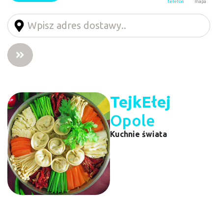
telefon
mapa
TejkEłej
Opole
Kuchnie świata