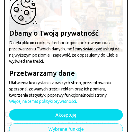
Dbamy o Twoją prywatność
Dzięki plikom cookies i technologiom pokrewnym oraz
przetwarzaniu Twoich danych, możemy świadczyć usługi na
najwyższym poziomie i zapewnić, że dopasujemy do Ciebie
wyświetlane treści.
Przetwarzamy dane
Ułatwienia korzystania z naszych stron, prezentowania
spersonalizowanych treści i reklam oraz ich pomiaru,
tworzenia statystyk, poprawy funkcjonalności strony.
Więcej na temat polityki prywatności.
Chcesz zamówić w
TejkEłej
?
Akceptuję
Jeśli chcesz zarezerwować stolik lub złożyć zamówienie
Wybrane funkcje
zagłosuj klikając na łapkę poniżej