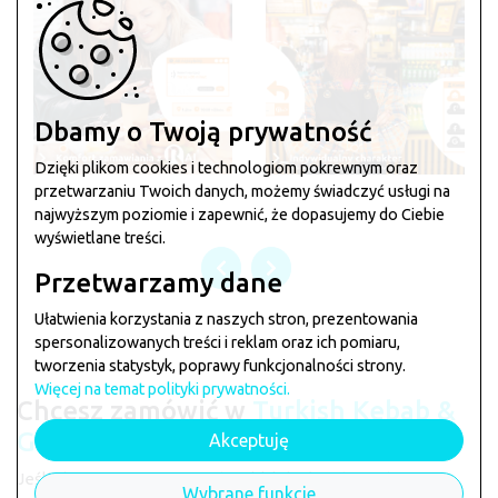
Dbamy o Twoją prywatność
Dzięki plikom cookies i technologiom pokrewnym oraz
przetwarzaniu Twoich danych, możemy świadczyć usługi na
najwyższym poziomie i zapewnić, że dopasujemy do Ciebie
wyświetlane treści.
Przetwarzamy dane
Ułatwienia korzystania z naszych stron, prezentowania
spersonalizowanych treści i reklam oraz ich pomiaru,
tworzenia statystyk, poprawy funkcjonalności strony.
Więcej na temat polityki prywatności.
Chcesz zamówić w
Turkish Kebab &
Grill
?
Akceptuję
Jeśli chcesz zarezerwować stolik lub złożyć zamówienie
Wybrane funkcje