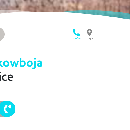
telefon
mapa
kowboja
ice