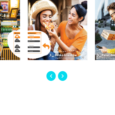
kowboja
?