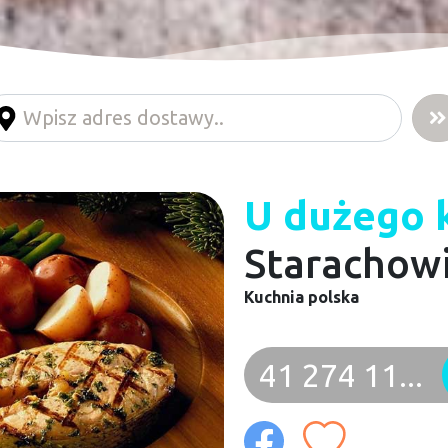
U dużego 
Starachow
Kuchnia polska
41 274 11...