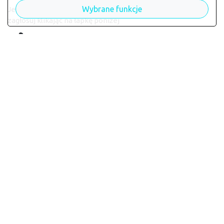
Wybrane funkcje
Jeśli chcesz zarezerwować stolik lub złożyć zamówienie
zagłosuj klikając na łapkę poniżej
chcę tu zamawiać
Licznik głosów:
85
Dane restauracji
Zdrowo pod sufitem
wymagają aktualizacji?
Wypełnij formularz aktualizacji danych, zmiany zostaną
opublikowane po weryfikacji
Aktualizacja danych
Zamawiam lokalnie
, wspieram swoich
Jedno konto, wiele restauracji
Wsparcie
lokalnego gastro