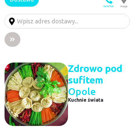
telefon
mapa
Zdrowo pod
sufitem
Opole
Kuchnie świata