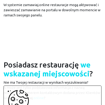
W systemie zamawiaj.online restauracje mogą aktywować i
zawieszać zamawianie na portalu w dowolnym momencie w
ramach swojego panelu.
Posiadasz restaurację
we
wskazanej miejscowości
?
Nie ma Twojej restauracji w wynikach wyszukiwania?
A może jest tylko podstawowa informacja z nazwą
restauracji i numerem kontaktowym dodana przez Klientów
lub bota zamawiaj
.online
?