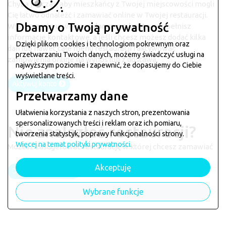
Chyba już czas, aby mieszkańcy z Twojej miejscowości mogli
Cię łatwo odnaleźć i zamawiać online w Twojej restauracji.
Dbamy o Twoją prywatność
Wystarczy, że utworzysz
darmowe konto
, uzupełnisz
informacje kontaktowe, a jeśli chcesz możesz dodać kilka
Dzięki plikom cookies i technologiom pokrewnym oraz
dań lub nawet całe menu restauracji i aktywować
przetwarzaniu Twoich danych, możemy świadczyć usługi na
zamówienia online na wynos lub z dostawą.
najwyższym poziomie i zapewnić, że dopasujemy do Ciebie
wyświetlane treści.
Aktywuj konto
Przetwarzamy dane
Ułatwienia korzystania z naszych stron, prezentowania
spersonalizowanych treści i reklam oraz ich pomiaru,
Nie znalazłeś restauracji?
tworzenia statystyk, poprawy funkcjonalności strony.
Więcej na temat polityki prywatności.
Możesz zasugerować restaurację w której chcesz zamawiać
Akceptuję
Dodaj restaurację
Wybrane funkcje