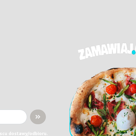
jscu dostawy/odbioru.