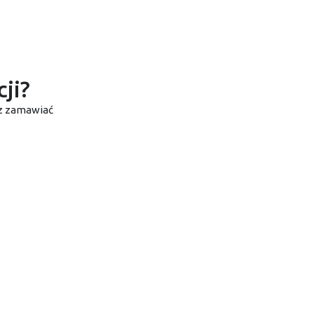
ji?
sz zamawiać
Miejscowości
R
Warszawa
Kielce
R