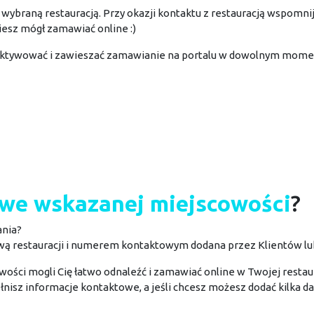
wybraną restauracją. Przy okazji kontaktu z restauracją wspomni
ziesz mógł zamawiać online :)
aktywować i zawieszać zamawianie na portalu w dowolnym mome
we wskazanej miejscowości
?
ania?
wą restauracji i numerem kontaktowym dodana przez Klientów l
wości mogli Cię łatwo odnaleźć i zamawiać online w Twojej restaur
ełnisz informacje kontaktowe, a jeśli chcesz możesz dodać kilka d