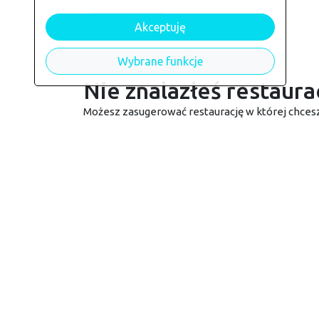
Aktywuj konto
Akceptuję
Wybrane funkcje
Nie znalazłeś restaurac
Możesz zasugerować restaurację w której chce
Dodaj restaurację
Kontakt
Jak zamawiać?