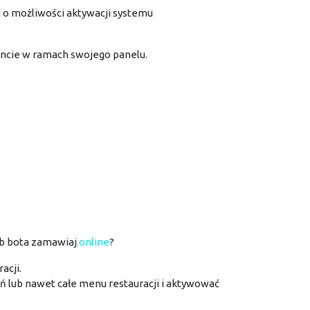
j o możliwości aktywacji systemu
ncie w ramach swojego panelu.
ub bota zamawiaj
.online
?
acji.
ań lub nawet całe menu restauracji i aktywować