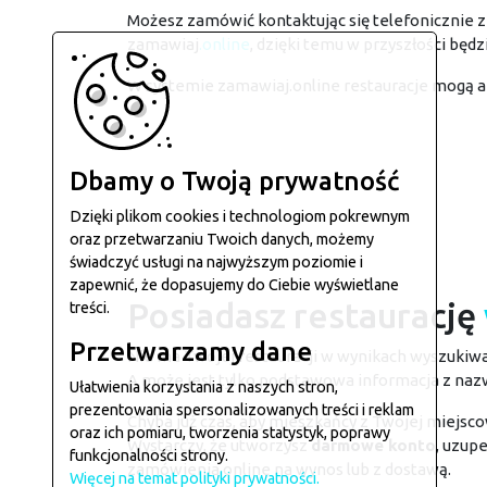
Możesz zamówić kontaktując się telefonicznie z 
zamawiaj
.online
, dzięki temu w przyszłości będ
W systemie zamawiaj.online restauracje mogą 
Dbamy o Twoją prywatność
Dzięki plikom cookies i technologiom pokrewnym
oraz przetwarzaniu Twoich danych, możemy
świadczyć usługi na najwyższym poziomie i
zapewnić, że dopasujemy do Ciebie wyświetlane
Posiadasz restaurację
treści.
Przetwarzamy dane
Nie ma Twojej restauracji w wynikach wyszukiw
A może jest tylko podstawowa informacja z naz
Ułatwienia korzystania z naszych stron,
prezentowania spersonalizowanych treści i reklam
Chyba już czas, aby mieszkańcy z Twojej miejsco
oraz ich pomiaru, tworzenia statystyk, poprawy
Wystarczy, że utworzysz
darmowe konto
, uzup
funkcjonalności strony.
zamówienia online na wynos lub z dostawą.
Więcej na temat polityki prywatności.