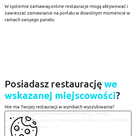
W systemie zamawiaj.online restauracje mogą aktywować i
zawieszać zamawianie na portalu w dowolnym momencie w
ramach swojego panelu.
Posiadasz restaurację
we
wskazanej miejscowości
?
Nie ma Twojej restauracji w wynikach wyszukiwania?
A może jest tylko podstawowa informacja z nazwą
restauracji i numerem kontaktowym dodana przez Klientów
lub bota zamawiaj
.online
?