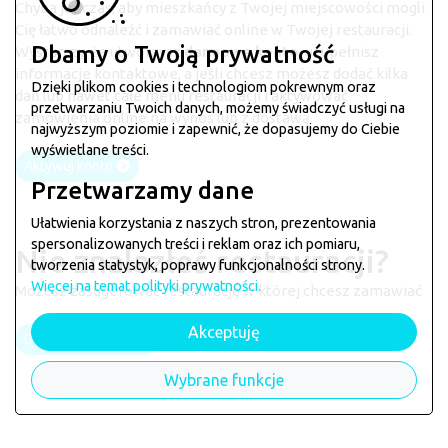
Chyba już czas, aby mieszkańcy z Twojej miejscowości mogli
Cię łatwo odnaleźć i zamawiać online w Twojej restauracji.
Dbamy o Twoją prywatność
Wystarczy, że utworzysz
darmowe konto
, uzupełnisz
informacje kontaktowe, a jeśli chcesz możesz dodać kilka
Dzięki plikom cookies i technologiom pokrewnym oraz
dań lub nawet całe menu restauracji i aktywować
przetwarzaniu Twoich danych, możemy świadczyć usługi na
zamówienia online na wynos lub z dostawą.
najwyższym poziomie i zapewnić, że dopasujemy do Ciebie
wyświetlane treści.
Aktywuj konto
Przetwarzamy dane
Ułatwienia korzystania z naszych stron, prezentowania
spersonalizowanych treści i reklam oraz ich pomiaru,
Nie znalazłeś restauracji?
tworzenia statystyk, poprawy funkcjonalności strony.
Więcej na temat polityki prywatności.
Możesz zasugerować restaurację w której chcesz zamawiać
Akceptuję
Dodaj restaurację
Wybrane funkcje