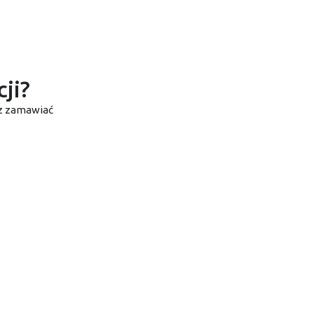
ji?
sz zamawiać
Miejscowości
R
Warszawa
Kielce
R