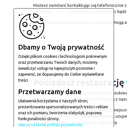
Możesz zamówić kontaktując się telefonicznie z 
zamawiaj
.online
, dzięki temu w przyszłości będ
W systemie zamawiaj.online restauracje mogą 
Dbamy o Twoją prywatność
Dzięki plikom cookies i technologiom pokrewnym
oraz przetwarzaniu Twoich danych, możemy
świadczyć usługi na najwyższym poziomie i
zapewnić, że dopasujemy do Ciebie wyświetlane
Posiadasz restaurację
treści.
Przetwarzamy dane
Nie ma Twojej restauracji w wynikach wyszukiw
A może jest tylko podstawowa informacja z naz
Ułatwienia korzystania z naszych stron,
prezentowania spersonalizowanych treści i reklam
Chyba już czas, aby mieszkańcy z Twojej miejsco
oraz ich pomiaru, tworzenia statystyk, poprawy
Wystarczy, że utworzysz
darmowe konto
, uzup
funkcjonalności strony.
zamówienia online na wynos lub z dostawą.
Więcej na temat polityki prywatności.