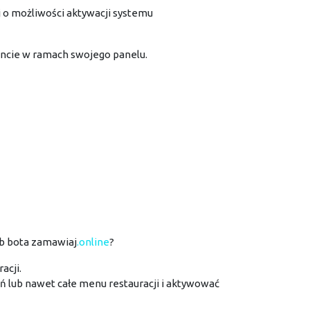
j o możliwości aktywacji systemu
ncie w ramach swojego panelu.
ub bota zamawiaj
.online
?
acji.
ań lub nawet całe menu restauracji i aktywować