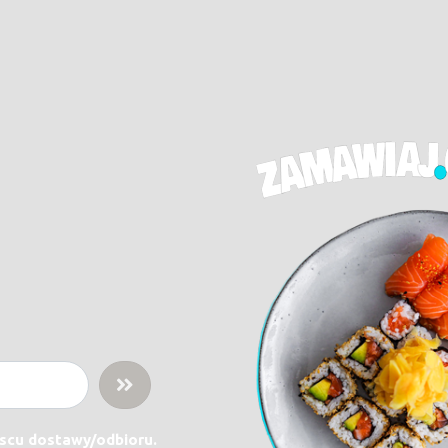
jscu dostawy/odbioru.