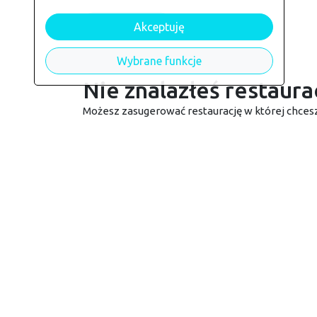
Aktywuj konto
Akceptuję
Wybrane funkcje
Nie znalazłeś restaurac
Możesz zasugerować restaurację w której chce
Dodaj restaurację
Kontakt
Jak zamawiać?