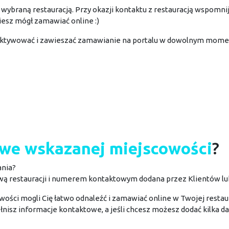
wybraną restauracją. Przy okazji kontaktu z restauracją wspomni
ziesz mógł zamawiać online :)
aktywować i zawieszać zamawianie na portalu w dowolnym mome
we wskazanej miejscowości
?
ania?
wą restauracji i numerem kontaktowym dodana przez Klientów l
wości mogli Cię łatwo odnaleźć i zamawiać online w Twojej restaur
ełnisz informacje kontaktowe, a jeśli chcesz możesz dodać kilka d