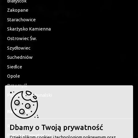
Białystok
Zakopane
Starachowice
Skarżysko Kamienna
Ostrowiec Św.
Szydłowiec
Suchedniów
Siedlce
Opole
Przemyśl
Piotrków Trybunalski
Regulamin
Regulamin
Dbamy o Twoją prywatność
Polityka prywatności
Dzięki plikom cookies i technologiom pokrewnym oraz