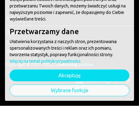
przetwarzaniu Twoich danych, możemy świadczyć usługi na
najwyższym poziomie i zapewnić, że dopasujemy do Ciebie
Informacje
wyświetlane treści.
Przetwarzamy dane
Dla klientów
Ułatwienia korzystania z naszych stron, prezentowania
Dla restauracji
spersonalizowanych treści i reklam oraz ich pomiaru,
Dla dostawców
tworzenia statystyk, poprawy funkcjonalności strony.
Więcej na temat polityki prywatności.
Copyright © 2021-2025 |
zamawiaj
.online
Akceptuję
system zamawiania
Wybrane funkcje