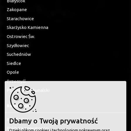
Białystok
Zakopane
Starachowice
Skarżysko Kamienna
Ostrowiec Św.
Szydłowiec
Suchedniów
Siedlce
Opole
Przemyśl
Piotrków Trybunalski
Regulamin
Regulamin
Dbamy o Twoją prywatność
Polityka prywatności
Dzięki plikom cookies i technologiom pokrewnym oraz