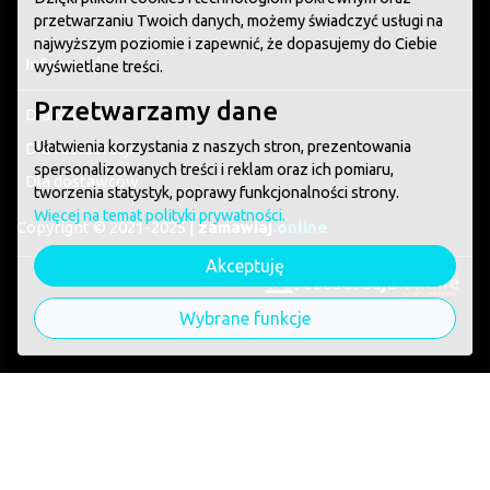
przetwarzaniu Twoich danych, możemy świadczyć usługi na
najwyższym poziomie i zapewnić, że dopasujemy do Ciebie
Informacje
wyświetlane treści.
Przetwarzamy dane
Dla klientów
Ułatwienia korzystania z naszych stron, prezentowania
Dla restauracji
spersonalizowanych treści i reklam oraz ich pomiaru,
Dla dostawców
tworzenia statystyk, poprawy funkcjonalności strony.
Więcej na temat polityki prywatności.
Copyright © 2021-2025 |
zamawiaj
.online
Akceptuję
system zamawiania
Wybrane funkcje