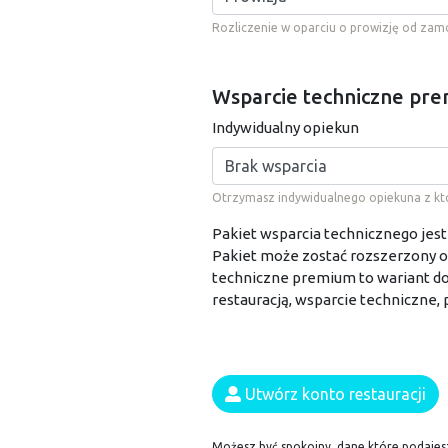
Rozliczenie w oparciu o prowizję od za
Wsparcie techniczne pr
Indywidualny opiekun
Otrzymasz indywidualnego opiekuna z któr
Pakiet wsparcia technicznego jest
Pakiet może zostać rozszerzony o
techniczne premium to wariant do
restauracją, wsparcie techniczne
Utwórz konto restauracji
Możesz być spokojny, dane które podajes