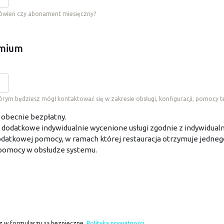
mówień czy abonament miesięczny?
emium
ym będziesz mógł kontaktować się w zakresie obsługi, konfiguracji, pomocy te
 obecnie bezpłatny.
 dodatkowe indywidualnie wycenione usługi zgodnie z indywidualn
datkowej pomocy, w ramach której restauracja otrzymuje jedneg
, pomocy w obsłudze systemu.
z w formularzu są bezpieczne.
Polityka prywatności