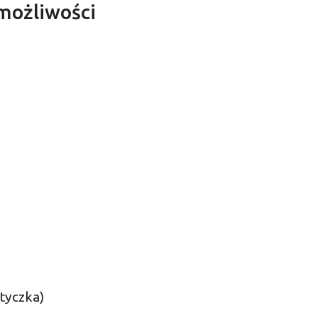
możliwości
tyczka)